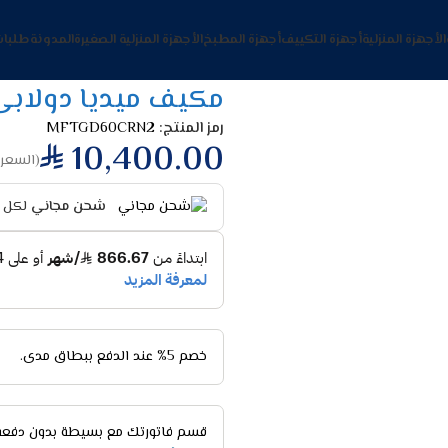
الأجهزة المنزلية
أجهزة التكييف
أجهزة المطبخ
الأجهزة المنزلية الصغيرة
المدونة
طلبات
مكيف ميديا دولابى 60000 وحده بارد ف
رمز المنتج:
MFTGD60CRN2
10,400.00
(السعر 
شحن مجاني
لكل ا
خصم 5% عند الدفع ببطاق مدى.
قسم فاتورتك مع بسيطة بدون دفعة 