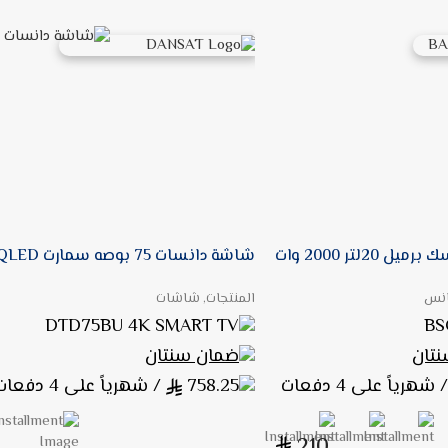
20لتر 2000 وات
شاشة دانسات 75 بوصه سمارت 4K QLED جوجل تي في 60 هيرتز
انس
المنتجات, شاشات
DTD75BU 4K SMART TV
BS
تان
ضمان سنتان
 شهرياً على 4 دفعات
758.25
/ شهرياً على 4 دفعات
210