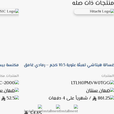
منتجات ذات صله
غسالة هيتاشي تعبئة علوية 10.5 كجم – رمادي غامق
مكنسة بيسك برميل 
المنتجات
المنتجات, مك
C-2000
LTLH0PMVW0TGG
ضمان سنتان
ضمان سن
861.25
/ شهرياً على 4 دفعات
52.5
/
3445