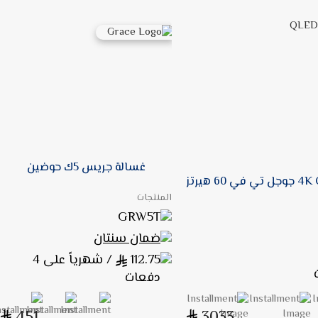
غسالة جريس 5ك حوضين
المنتجات
GRW5T
ضمان سنتان
112.75
/ شهرياً على 4
دفعات
451
3033