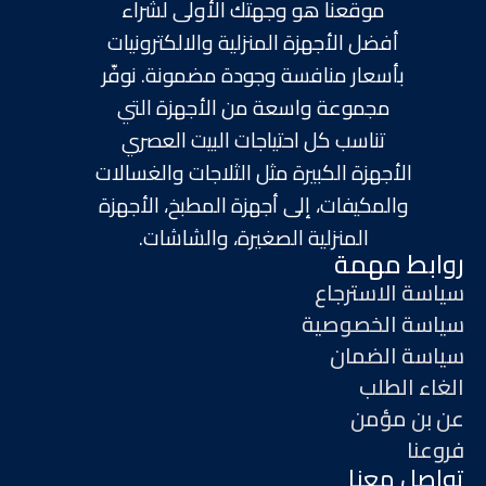
موقعنا هو وجهتك الأولى لشراء
537940200
أفضل الأجهزة المنزلية والالكترونيات
بأسعار منافسة وجودة مضمونة. نوفّر
اتجاه
مجموعة واسعة من الأجهزة التي
تناسب كل احتياجات البيت العصري
مستودع بن مؤمن فرع جده - الخمرة
الأجهزة الكبيرة مثل الثلاجات والغسالات
7093 سليمان بن علي ال مشرف, As Sarawat، JLSB3133، 3133,
Jeddah 22527, Saudi Arabia
والمكيفات، إلى أجهزة المطبخ، الأجهزة
جده - الخمرة
المنزلية الصغيرة، والشاشات.
506431457
روابط مهمة
سياسة الاسترجاع
اتجاه
سياسة الخصوصية
سياسة الضمان
مستودع بن مؤمن فرع جده - النخيل
الغاء الطلب
شارع, Al Nakheel, Jeddah 22230, Saudi Arabia
عن بن مؤمن
جده - النخيل
فروعنا
539560900
تواصل معنا