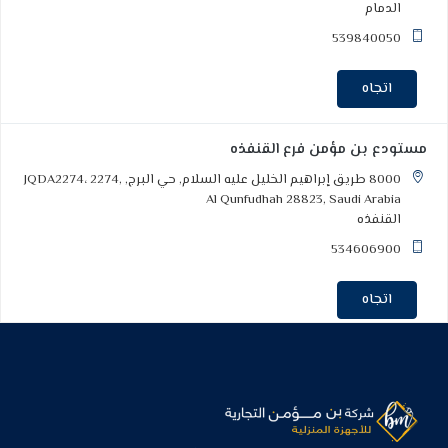
الدمام
539840050
اتجاه
مستودع بن مؤمن فرع القنفذه
8000 طريق إبراهيم الخليل عليه السلام, حي البرج, JQDA2274، 2274,
Al Qunfudhah 28823, Saudi Arabia
القنفذه
534606900
اتجاه
مستودع بن مؤمن فرع المدينة
مدينة المستودعات الكائنة, حي آبار علي, Madinah 42721, Saudi
Arabia
المدينة