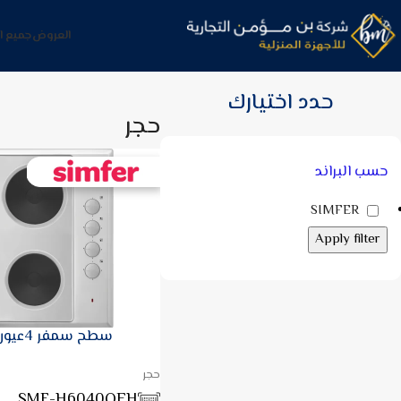
العروض
جميع ا
عرض النتيجة الوحيدة
حدد اختيارك
حجر
حسب البراند
SIMFER
Apply filter
سطح سمفر 4عيون حجري كهرباء
حجر
SMF-H6040QEH