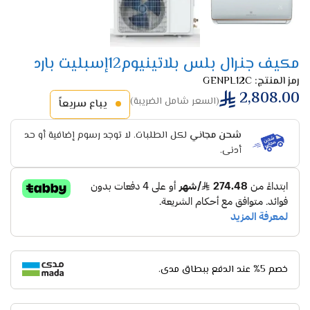
مكيف جنرال بلس بلاتينيوم12إسبليت بارد
رمز المنتج:
GENPL12C
2,808.00
(السعر شامل الضريبة)
يباع سريعاً
شحن مجاني
لكل الطلبات. لا توجد رسوم إضافية أو حد
أدنى.
خصم 5% عند الدفع ببطاق مدى.