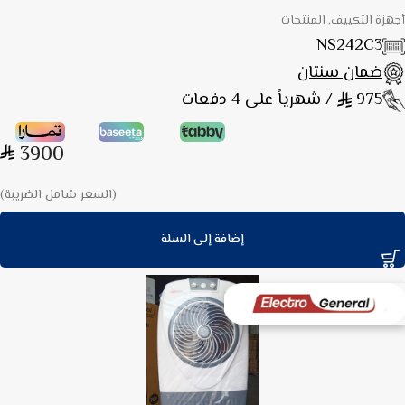
أجهزة التكييف, المنتجات
NS242C3
ضمان سنتان
975
/ شهرياً على 4 دفعات
3900
(السعر شامل الضريبة)
إضافة إلى السلة