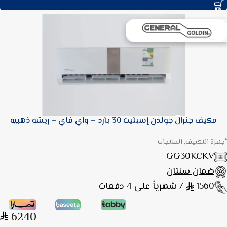
مكيف جنرال جولدن إسبليت 30 بارد – واي فاي – ريشه ذهبيه
أجهزة التكييف, المنتجات
GG30KCKV
ضمان سنتان
1560
/ شهرياً على 4 دفعات
6240