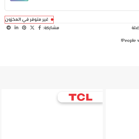
غير متوفر في المخزون
مشاركة:
ضلة
People w