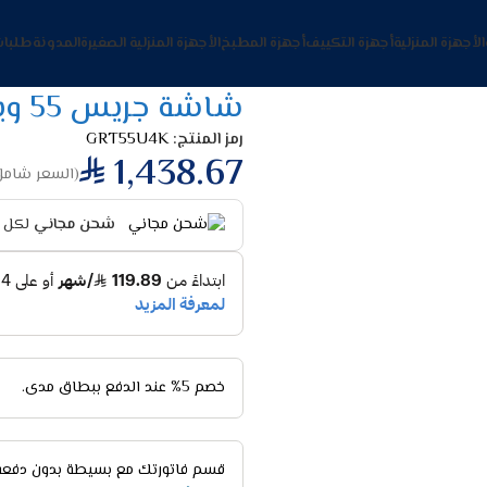
الأجهزة المنزلية
أجهزة التكييف
أجهزة المطبخ
الأجهزة المنزلية الصغيرة
المدونة
طلبات
شاشة جريس 55 ويب اوس 4K
رمز المنتج:
GRT55U4K
1,438.67
(السعر شامل 
شحن مجاني
لكل ا
خصم 5% عند الدفع ببطاق مدى.
قسم فاتورتك مع بسيطة بدون دفعة 