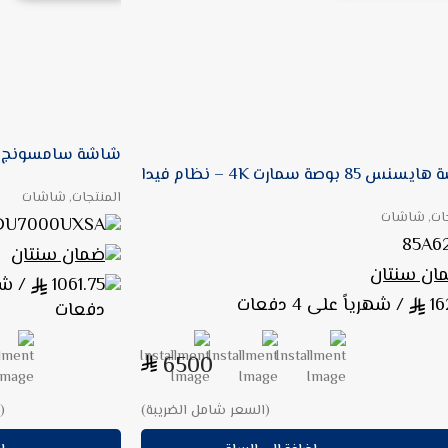
شاشة سامسونج 75 بوصة 4K UHD
 85 بوصة سمارت 4K – نظام فيدا
المنتجات, شاشات
جات, شاشات
DU7000UXSA
85A6
ضمان سنتان
ان سنتان
1061.75
16
/ شهرياً على 4 دفعات
دفعات
6500
(السعر شامل الضريبة)
(