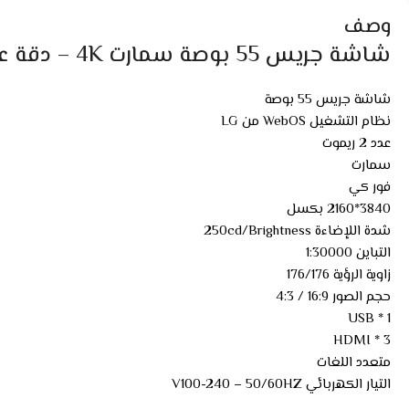
وصف
شاشة جريس 55 بوصة سمارت 4K – دقة عالية مع ويب أو إس
شاشة جريس 55 بوصة
نظام التشغيل WebOS من LG
عدد 2 ريموت
سمارت
فور كي
3840*2160 بكسل
شدة اللإضاءة 250cd/Brightness
التباين 1:30000
زاوية الرؤية 176/176
حجم الصور 16:9 / 4:3
1 * USB
3 * HDMI
متعدد اللغات
التيار الكهربائي V100-240 – 50/60HZ