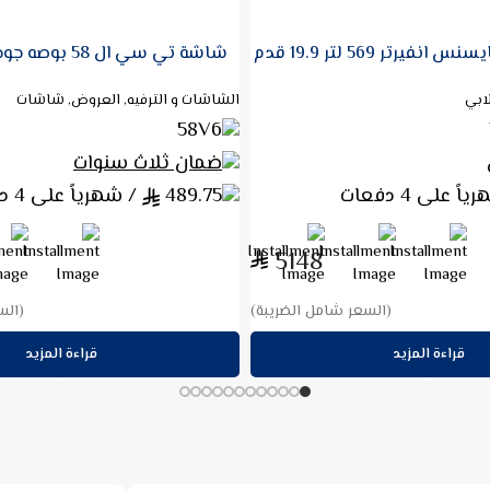
تي في 4K
, العروض, شاشات
الشاشات و الترفيه, العروض, شاشات
65P7K
نوات
ضمان 3 سنوات
رياً على 4 دفعات
663
/ شهرياً على 4 دفعات
1959
(السعر شامل الضريبة)
(الس
قراءة المزيد
إضافة إلى ا