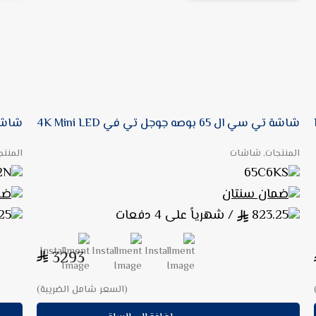
شاشة تي سي ال 65 بوصه جوجل تي في 4K Mini LED
شاشة هايسنس
المنتجات, شاشات
المنت
2N
65C6KS
ضمان سنتان
ضم
823.25
/ شهرياً على 4 دفعات
25
3293
(السعر شامل الضريبة)