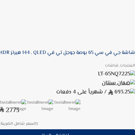
شاشة جي في سي 65 بوصة جوجل تي في QLED ـ 144 هيرتز HDR
المنتجات, شاشات
LT-65NQ7225
ضمان سنتان
693.25
/ شهرياً على 4 دفعات
2773
(السعر شامل الضريبة)