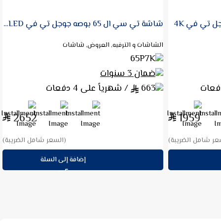
شاشة تي سي ال 65 بوصه جوجل تي في 4K QLED
شاشة جريس 42 بوصه SMART
الشاشات و الترفيه
GRT42F
ضمان سنتان
205.5
/ شهرياً على 4 دفعات
822
2652
عر شامل الضريبة)
(السعر شامل الضريبة)
لسلة
قراءة المزيد