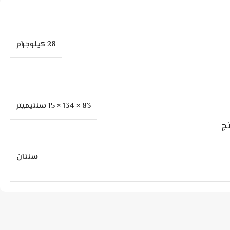
28 كيلوجرام
83 × 134 × 15 سنتيميتر
ج
سنتان