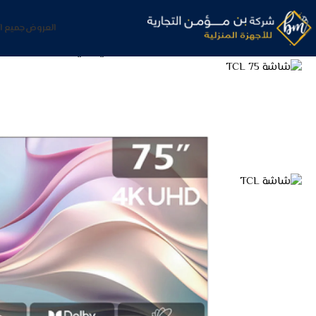
العروض
جميع ا
الرئيسية
الشاشات و الترفيه
شاشات
شاشة تي سي ال 75 بوصه 4K QLED جوجل تي في 120 هيرتز