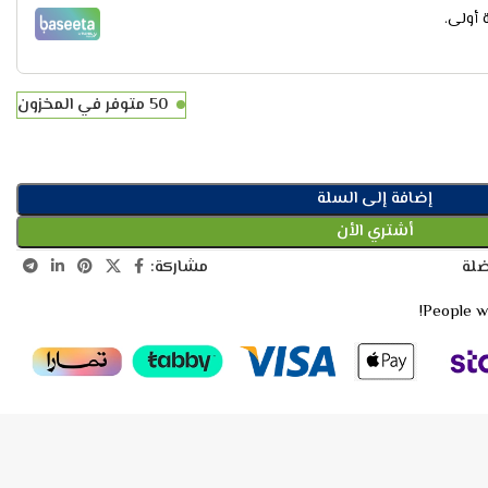
أولى.
50 متوفر في المخزون
إضافة إلى السلة
أشتري الأن
مشاركة:
ضلة
People wa