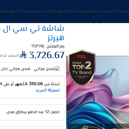
لمنتجات
الأجهزة المدمجة
الأجهزة المنزلية
أجهزة التكييف
أجهزة المطبخ
الأجهزة المنزل
هيرتز
رمز المنتج:
75P71K
3,726.67
(السعر شامل
شحن مجاني
لكل ا
خصم 5% عند الدفع ببطاق مدى.