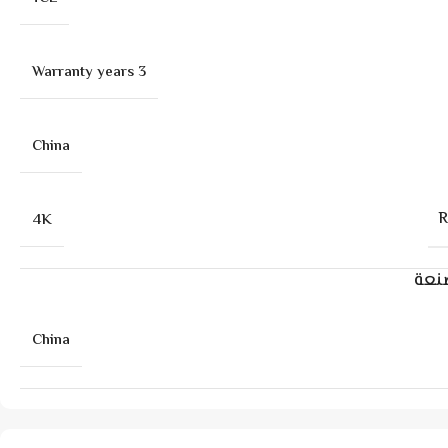
3 Warranty years
China
4K
صنعة
China