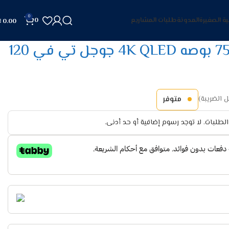
0
ية الصغيرة
المدونة
طلبات المشاريع
0
0.00
شاشة تي سي ال 75 بوصه 4K QLED جوجل تي في 120
 الضريبة)
متوفر
لطلبات. لا توجد رسوم إضافية أو حد أدنى.