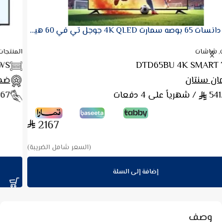
شاشة دانسات 75 بوصة ( Web-OS ) ـ QLED
المنتجات, شاشات
DTQ75UWS
ضمان سنتان
767
/ شهرياً على 4 دفعات
3068
(السعر شامل الضريبة)
إضافة إلى السلة
وصف