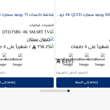
شاشة دانسات 100 بوصه سمارت 4K QLED جوجل تي في 144 هيرتز
المنتجات, شاشات
DTD75BU 4K SMART TV
ضمان سنتان
هرياً على 4 دفعات
758.25
/ شهرياً على 4 دفعات
8493
(السعر شامل الضريبة)
(الس
إضافة إلى السلة
إضافة إلى ا