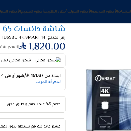
لمنتجات
الأجهزة المدمجة
الأجهزة المنزلية
أجهزة التكييف
أجهزة المطبخ
الأجهزة المنزل
شاشة دانسات 65 بوصه سمارت 4K اندرويد 14
رمز المنتج:
TD65BU 4K SMART 14
1,820.00
(السعر شامل
شحن مجاني
لكل ا
خصم 5% عند الدفع ببطاق مدى.
قسم فاتورتك مع بسيطة بدون دفعة 