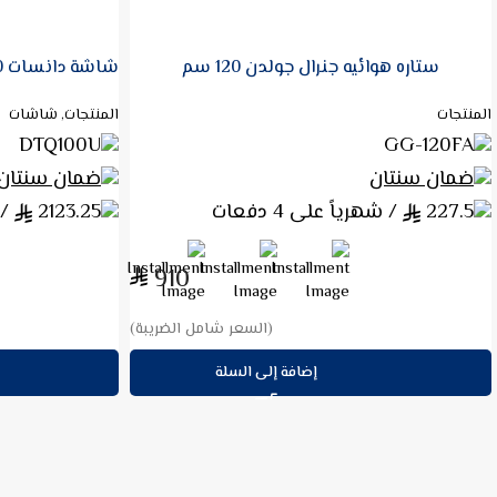
ستاره هوائيه جنرال جولدن 120 سم
المنتجات
المنتجات, شاشات
DTQ100U
GG-120FA
ضمان سنتان
ضمان سنتان
227.5
/ شهرياً على 4 دفعات
2123.25
/ ش
910
(السعر شامل الضريبة)
إضافة إلى السلة