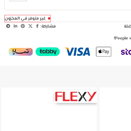
غير متوفر في المخزون
مشاركة:
ضلة
People w