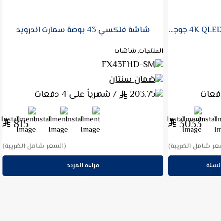
شاشة دانسات 75 بوصه سمارت 4K QLED جوجل تي في 60 هيرتز
شاشة فلكسي 43 بوصة سمارت اندرويد
المنتجات, شاشات
FX43FHD-SM
ضمان سنتان
203.75
/ شهرياً على 4 دفعات
815
3033
عر شامل الضريبة)
(السعر شامل الضريبة)
لسلة
قراءة المزيد